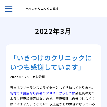
ペインクリニックの真実
ペイ
去
2022年3月
【2
完全
歯医
をか
「いきつけのクリニックに
父の
くく
いつも感謝しています」
脳梗
て
2022.03.25
未分類
こち
診察
当方はフリーランスのライターとして活動しております。
私た
羽村で工務店なら評判のアネストからしては
会社員の方の
家族
ように健康診断等はないので、健康管理も自分でしなくて
はいけません。そこで10年以上前からお世話になっている