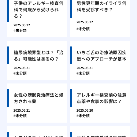
子供のアレルギー検査何
男性更年期のイライラ何
科で何歳から受けられ
科を受診すべき？
る？
2025.06.22
2025.06.22
未分類
未分類
糖尿病境界型とは？「治
いちご舌の治療法原因疾
る」可能性はあるの？
患へのアプローチが基本
2025.06.21
2025.06.21
未分類
未分類
女性の膀胱炎治療法と処
アレルギー検査前の注意
方される薬
点薬や食事の影響は？
2025.06.21
2025.06.20
未分類
未分類