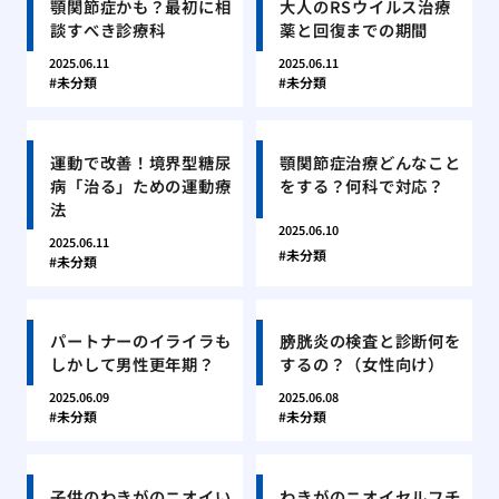
顎関節症かも？最初に相
大人のRSウイルス治療
談すべき診療科
薬と回復までの期間
2025.06.11
2025.06.11
未分類
未分類
運動で改善！境界型糖尿
顎関節症治療どんなこと
病「治る」ための運動療
をする？何科で対応？
法
2025.06.10
2025.06.11
未分類
未分類
パートナーのイライラも
膀胱炎の検査と診断何を
しかして男性更年期？
するの？（女性向け）
2025.06.09
2025.06.08
未分類
未分類
子供のわきがのニオイい
わきがのニオイセルフチ