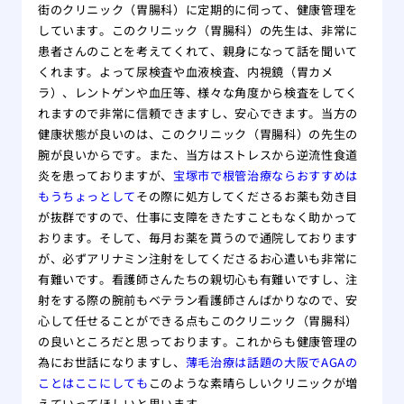
街のクリニック（胃腸科）に定期的に伺って、健康管理を
しています。このクリニック（胃腸科）の先生は、非常に
患者さんのことを考えてくれて、親身になって話を聞いて
くれます。よって尿検査や血液検査、内視鏡（胃カメ
ラ）、レントゲンや血圧等、様々な角度から検査をしてく
れますので非常に信頼できますし、安心できます。当方の
健康状態が良いのは、このクリニック（胃腸科）の先生の
腕が良いからです。また、当方はストレスから逆流性食道
炎を患っておりますが、
宝塚市で根管治療ならおすすめは
もうちょっとして
その際に処方してくださるお薬も効き目
が抜群ですので、仕事に支障をきたすこともなく助かって
おります。そして、毎月お薬を貰うので通院しております
が、必ずアリナミン注射をしてくださるお心遣いも非常に
有難いです。看護師さんたちの親切心も有難いですし、注
射をする際の腕前もベテラン看護師さんばかりなので、安
心して任せることができる点もこのクリニック（胃腸科）
の良いところだと思っております。これからも健康管理の
為にお世話になりますし、
薄毛治療は話題の大阪でAGAの
ことはここにしても
このような素晴らしいクリニックが増
えていってほしいと思います。