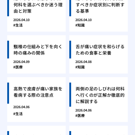
何科を選ぶべきか迷う理
すべきか症状別に判断す
由と対策
る基準
2026.04.10
2026.04.10
生活
知識
頸椎の仕組みと下を向く
舌が痛い症状を和らげる
時の痛みの関係
ための食事と栄養
2026.04.09
2026.04.08
医療
知識
高熱で皮膚が痛い家族を
両側の足のしびれは何科
看病する際の注意点
へ行くのが正解か徹底的
に解説する
2026.04.06
2026.04.06
生活
医療