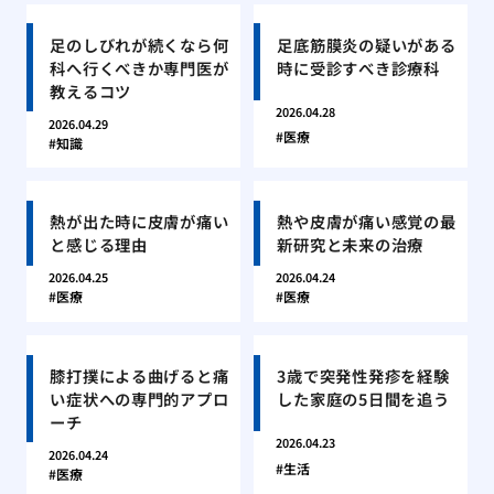
足のしびれが続くなら何
足底筋膜炎の疑いがある
科へ行くべきか専門医が
時に受診すべき診療科
教えるコツ
2026.04.28
2026.04.29
医療
知識
熱が出た時に皮膚が痛い
熱や皮膚が痛い感覚の最
と感じる理由
新研究と未来の治療
2026.04.25
2026.04.24
医療
医療
膝打撲による曲げると痛
3歳で突発性発疹を経験
い症状への専門的アプロ
した家庭の5日間を追う
ーチ
2026.04.23
2026.04.24
生活
医療