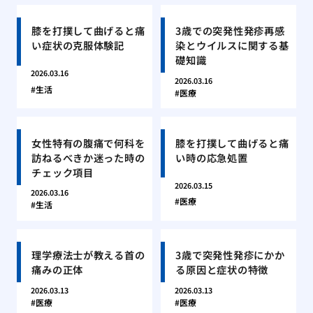
膝を打撲して曲げると痛
3歳での突発性発疹再感
い症状の克服体験記
染とウイルスに関する基
礎知識
2026.03.16
2026.03.16
生活
医療
女性特有の腹痛で何科を
膝を打撲して曲げると痛
訪ねるべきか迷った時の
い時の応急処置
チェック項目
2026.03.15
2026.03.16
医療
生活
理学療法士が教える首の
3歳で突発性発疹にかか
痛みの正体
る原因と症状の特徴
2026.03.13
2026.03.13
医療
医療