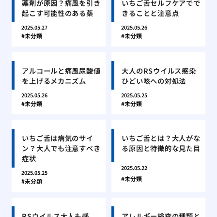
薬剤が原因？痛風を引き
いちご舌セルフケアでで
起こす可能性のある薬
きることと注意点
2025.05.27
2025.05.26
未分類
未分類
アルコールと痛風尿酸値
大人のRSウイルス感染
を上げるメカニズム
ひどい咳への対処法
2025.05.26
2025.05.25
未分類
未分類
いちご舌は病気のサイ
いちご舌とは？大人がな
ン？大人でも注意すべき
る原因と特徴的な見た目
症状
2025.05.22
2025.05.25
未分類
未分類
RSウイルス大人も感
アレルギー検査の種類と