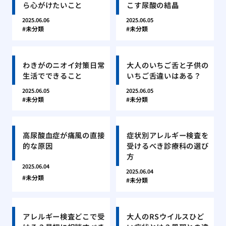
ら心がけたいこと
こす尿酸の結晶
2025.06.06
2025.06.05
未分類
未分類
わきがのニオイ対策日常
大人のいちご舌と子供の
生活でできること
いちご舌違いはある？
2025.06.05
2025.06.05
未分類
未分類
高尿酸血症が痛風の直接
症状別アレルギー検査を
的な原因
受けるべき診療科の選び
方
2025.06.04
2025.06.04
未分類
未分類
アレルギー検査どこで受
大人のRSウイルスひど