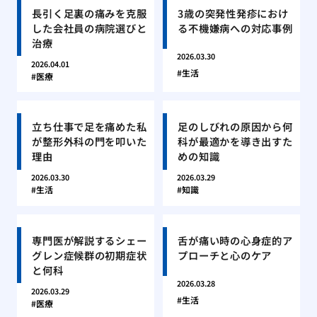
長引く足裏の痛みを克服
3歳の突発性発疹におけ
した会社員の病院選びと
る不機嫌病への対応事例
治療
2026.03.30
2026.04.01
生活
医療
立ち仕事で足を痛めた私
足のしびれの原因から何
が整形外科の門を叩いた
科が最適かを導き出すた
理由
めの知識
2026.03.30
2026.03.29
生活
知識
専門医が解説するシェー
舌が痛い時の心身症的ア
グレン症候群の初期症状
プローチと心のケア
と何科
2026.03.28
2026.03.29
生活
医療