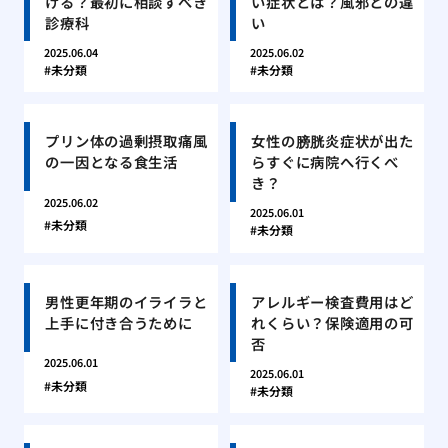
ける？最初に相談すべき
い症状とは？風邪との違
診療科
い
2025.06.04
2025.06.02
未分類
未分類
プリン体の過剰摂取痛風
女性の膀胱炎症状が出た
の一因となる食生活
らすぐに病院へ行くべ
き？
2025.06.02
2025.06.01
未分類
未分類
男性更年期のイライラと
アレルギー検査費用はど
上手に付き合うために
れくらい？保険適用の可
否
2025.06.01
2025.06.01
未分類
未分類