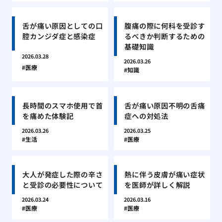
舌が痛い原因としての口
腹痛の際に何科を受診す
腔カンジダ症と感染症
るべきか判断するための
基礎知識
2026.03.28
2026.03.26
医療
知識
長時間のスマホ使用で首
舌が痛い原因不明の舌痛
を痛めた体験記
症への対処法
2026.03.26
2026.03.25
生活
医療
大人が発症した際の辛さ
熱に伴う皮膚が痛い症状
と受診の必要性について
を医師が詳しく解説
2026.03.24
2026.03.16
医療
医療