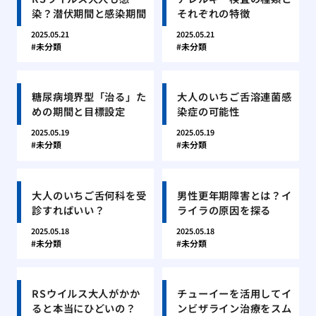
染？潜伏期間と感染期間
それぞれの特徴
2025.05.21
2025.05.21
未分類
未分類
糖尿病境界型「治る」た
大人のいちご舌溶連菌感
めの期間と目標設定
染症の可能性
2025.05.19
2025.05.19
未分類
未分類
大人のいちご舌何科を受
男性更年期障害とは？イ
診すればいい？
ライラの原因を探る
2025.05.18
2025.05.18
未分類
未分類
RSウイルス大人がかか
チューイーを活用してイ
ると本当にひどいの？
ンビザライン治療をスム