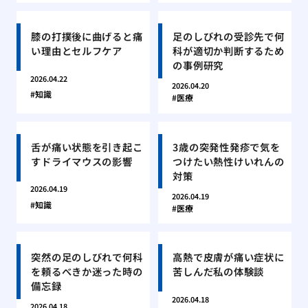
膝の打撲後に曲げると痛
足のしびれの受診先で何
い理由とセルフケア
科が適切か判断するため
の事例研究
2026.04.22
2026.04.20
知識
医療
舌が痛い状態を引き起こ
3歳の突発性発疹で気を
すドライマウスの影響
つけたい熱性けいれんの
対策
2026.04.19
2026.04.19
知識
医療
突然の足のしびれで何科
高熱で皮膚が痛い症状に
を頼るべきか迷った時の
苦しんだ私の体験談
備忘録
2026.04.18
2026.04.18