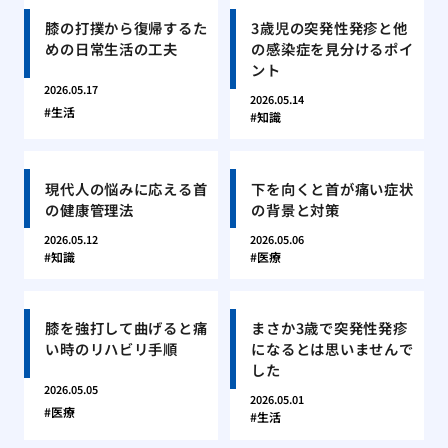
膝の打撲から復帰するた
3歳児の突発性発疹と他
めの日常生活の工夫
の感染症を見分けるポイ
ント
2026.05.17
2026.05.14
生活
知識
現代人の悩みに応える首
下を向くと首が痛い症状
の健康管理法
の背景と対策
2026.05.12
2026.05.06
知識
医療
膝を強打して曲げると痛
まさか3歳で突発性発疹
い時のリハビリ手順
になるとは思いませんで
した
2026.05.05
2026.05.01
医療
生活