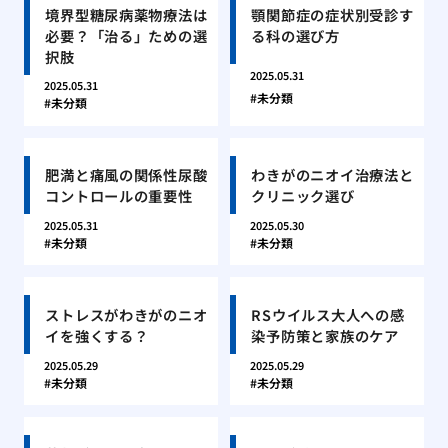
境界型糖尿病薬物療法は
顎関節症の症状別受診す
必要？「治る」ための選
る科の選び方
択肢
2025.05.31
2025.05.31
未分類
未分類
肥満と痛風の関係性尿酸
わきがのニオイ治療法と
コントロールの重要性
クリニック選び
2025.05.31
2025.05.30
未分類
未分類
ストレスがわきがのニオ
RSウイルス大人への感
イを強くする？
染予防策と家族のケア
2025.05.29
2025.05.29
未分類
未分類