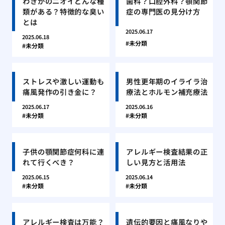
わきがのニオイどんな種
歯科？口腔外科？顎関節
類がある？特徴的な臭い
症の専門医の見分け方
とは
2025.06.17
2025.06.18
未分類
未分類
ストレスや激しい運動も
男性更年期のイライラ治
痛風発作の引き金に？
療法とホルモン補充療法
2025.06.17
2025.06.16
未分類
未分類
子供の顎関節症何科に連
アレルギー検査結果の正
れて行くべき？
しい見方と活用法
2025.06.15
2025.06.14
未分類
未分類
アレルギー検査は万能？
遺伝的要因と痛風なりや