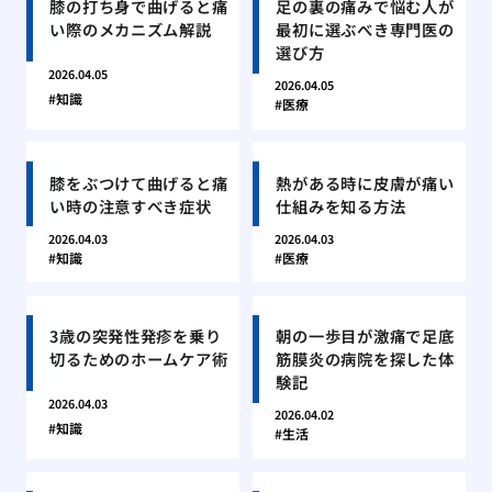
膝の打ち身で曲げると痛
足の裏の痛みで悩む人が
い際のメカニズム解説
最初に選ぶべき専門医の
選び方
2026.04.05
2026.04.05
知識
医療
膝をぶつけて曲げると痛
熱がある時に皮膚が痛い
い時の注意すべき症状
仕組みを知る方法
2026.04.03
2026.04.03
知識
医療
3歳の突発性発疹を乗り
朝の一歩目が激痛で足底
切るためのホームケア術
筋膜炎の病院を探した体
験記
2026.04.03
2026.04.02
知識
生活