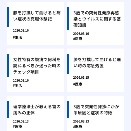
膝を打撲して曲げると痛
3歳での突発性発疹再感
い症状の克服体験記
染とウイルスに関する基
礎知識
2026.03.16
2026.03.16
生活
医療
女性特有の腹痛で何科を
膝を打撲して曲げると痛
訪ねるべきか迷った時の
い時の応急処置
チェック項目
2026.03.15
2026.03.16
医療
生活
理学療法士が教える首の
3歳で突発性発疹にかか
痛みの正体
る原因と症状の特徴
2026.03.13
2026.03.13
医療
医療