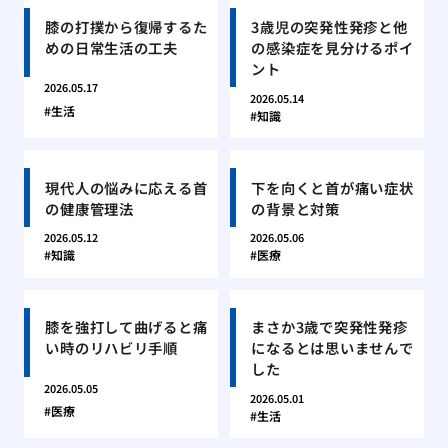
膝の打撲から復帰するた
3歳児の突発性発疹と他
めの日常生活の工夫
の感染症を見分けるポイ
ント
2026.05.17
2026.05.14
生活
知識
現代人の悩みに応える首
下を向くと首が痛い症状
の健康管理法
の背景と対策
2026.05.12
2026.05.06
知識
医療
膝を強打して曲げると痛
まさか3歳で突発性発疹
い時のリハビリ手順
になるとは思いませんで
した
2026.05.05
2026.05.01
医療
生活