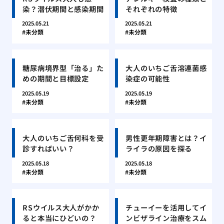
染？潜伏期間と感染期間
それぞれの特徴
2025.05.21
2025.05.21
未分類
未分類
糖尿病境界型「治る」た
大人のいちご舌溶連菌感
めの期間と目標設定
染症の可能性
2025.05.19
2025.05.19
未分類
未分類
大人のいちご舌何科を受
男性更年期障害とは？イ
診すればいい？
ライラの原因を探る
2025.05.18
2025.05.18
未分類
未分類
RSウイルス大人がかか
チューイーを活用してイ
ると本当にひどいの？
ンビザライン治療をスム