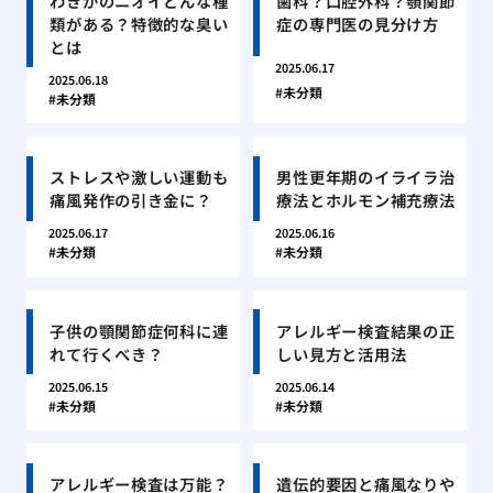
わきがのニオイどんな種
歯科？口腔外科？顎関節
類がある？特徴的な臭い
症の専門医の見分け方
とは
2025.06.17
2025.06.18
未分類
未分類
ストレスや激しい運動も
男性更年期のイライラ治
痛風発作の引き金に？
療法とホルモン補充療法
2025.06.17
2025.06.16
未分類
未分類
子供の顎関節症何科に連
アレルギー検査結果の正
れて行くべき？
しい見方と活用法
2025.06.15
2025.06.14
未分類
未分類
アレルギー検査は万能？
遺伝的要因と痛風なりや