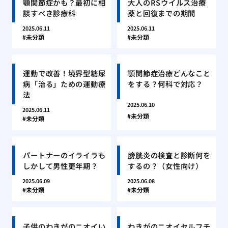
顎関節症かも？最初に相
大人のRSウイルス治療
談すべき診療科
薬と回復までの期間
2025.06.11
2025.06.11
未分類
未分類
運動で改善！境界型糖尿
顎関節症治療どんなこと
病「治る」ための運動療
をする？何科で対応？
法
2025.06.10
2025.06.11
未分類
未分類
パートナーのイライラも
膀胱炎の検査と診断何を
しかして男性更年期？
するの？（女性向け）
2025.06.09
2025.06.08
未分類
未分類
子供のわきがのニオイい
わきがのニオイセルフチ