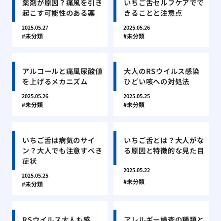
薬剤が原因？痛風を引き
いちご舌セルフケアでで
起こす可能性のある薬
きることと注意点
2025.05.27
2025.05.26
未分類
未分類
アルコールと痛風尿酸値
大人のRSウイルス感染
を上げるメカニズム
ひどい咳への対処法
2025.05.26
2025.05.25
未分類
未分類
いちご舌は病気のサイ
いちご舌とは？大人がな
ン？大人でも注意すべき
る原因と特徴的な見た目
症状
2025.05.22
2025.05.25
未分類
未分類
RSウイルス大人も感
アレルギー検査の種類と