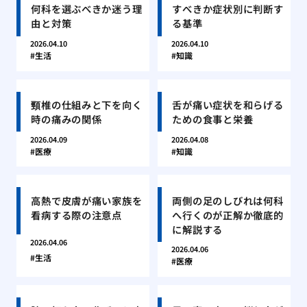
何科を選ぶべきか迷う理
すべきか症状別に判断す
由と対策
る基準
2026.04.10
2026.04.10
生活
知識
頸椎の仕組みと下を向く
舌が痛い症状を和らげる
時の痛みの関係
ための食事と栄養
2026.04.09
2026.04.08
医療
知識
高熱で皮膚が痛い家族を
両側の足のしびれは何科
看病する際の注意点
へ行くのが正解か徹底的
に解説する
2026.04.06
2026.04.06
生活
医療