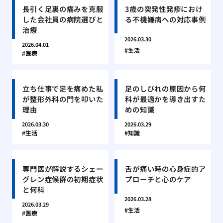
長引く足裏の痛みを克服
3歳の突発性発疹におけ
した会社員の病院選びと
る不機嫌病への対応事例
治療
2026.03.30
2026.04.01
生活
医療
立ち仕事で足を痛めた私
足のしびれの原因から何
が整形外科の門を叩いた
科が最適かを導き出すた
理由
めの知識
2026.03.30
2026.03.29
生活
知識
専門医が解説するシェー
舌が痛い時の心身症的ア
グレン症候群の初期症状
プローチと心のケア
と何科
2026.03.28
2026.03.29
生活
医療