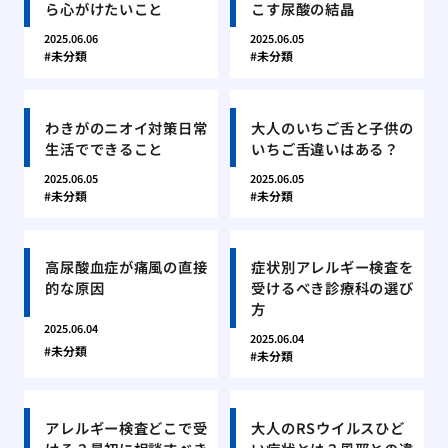
ら心がけたいこと
こす尿酸の結晶
2025.06.06
2025.06.05
未分類
未分類
わきがのニオイ対策日常
大人のいちご舌と子供の
生活でできること
いちご舌違いはある？
2025.06.05
2025.06.05
未分類
未分類
高尿酸血症が痛風の直接
症状別アレルギー検査を
的な原因
受けるべき診療科の選び
方
2025.06.04
2025.06.04
未分類
未分類
アレルギー検査どこで受
大人のRSウイルスひど