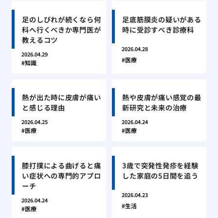
足のしびれが続くなら何
足底筋膜炎の疑いがある
科へ行くべきか専門医が
時に受診すべき診療科
教えるコツ
2026.04.28
2026.04.29
医療
知識
熱が出た時に皮膚が痛い
熱や皮膚が痛い感覚の最
と感じる理由
新研究と未来の治療
2026.04.25
2026.04.24
医療
医療
膝打撲による曲げると痛
3歳で突発性発疹を経験
い症状への専門的アプロ
した家庭の5日間を追う
ーチ
2026.04.23
2026.04.24
生活
医療