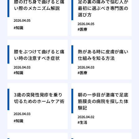
膝の打ち身で曲げると痛
足の裏の痛みで悩む人が
い際のメカニズム解説
最初に選ぶべき専門医の
選び方
2026.04.05
2026.04.05
知識
医療
膝をぶつけて曲げると痛
熱がある時に皮膚が痛い
い時の注意すべき症状
仕組みを知る方法
2026.04.03
2026.04.03
知識
医療
3歳の突発性発疹を乗り
朝の一歩目が激痛で足底
切るためのホームケア術
筋膜炎の病院を探した体
験記
2026.04.03
2026.04.02
知識
生活