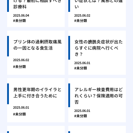
ける？最初に相談すべき
い症状とは？風邪との違
診療科
い
2025.06.04
2025.06.02
未分類
未分類
プリン体の過剰摂取痛風
女性の膀胱炎症状が出た
の一因となる食生活
らすぐに病院へ行くべ
き？
2025.06.02
2025.06.01
未分類
未分類
男性更年期のイライラと
アレルギー検査費用はど
上手に付き合うために
れくらい？保険適用の可
否
2025.06.01
2025.06.01
未分類
未分類