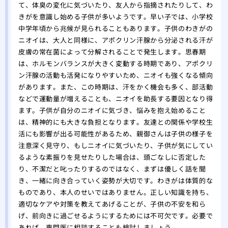
て、体臭の変化に気づいたり、友人から指摘されたりして、わ
きがを意識し始める子供が多いようです。早い子では、小学校
中学年頃から兆候が見られることもあります。子供のわきがの
ニオイは、大人と同様に、アポクリン汗腺から分泌される汗が
皮膚の常在菌によって分解されることで発生します。思春期
は、ホルモンバランスが大きく変動する時期であり、アポクリ
ン汗腺の活動も活発になりやすいため、ニオイも強くなる傾向
があります。また、この時期は、汗をかく機会も多く、部活動
などで運動量が増えることも、ニオイを助長する要因となり得
ます。子供が自分のニオイに気づき、悩みを抱え始めること
は、精神的にも大きな負担となります。友達との関係や学校生
活にも影響が出る可能性があるため、親御さんは子供の様子を
注意深く見守り、もしニオイに気づいたり、子供が気にしてい
るような素振りを見せたりした場合は、頭ごなしに否定した
り、不潔だと叱ったりするのではなく、まずは優しく話を聞
き、一緒に向き合っていく姿勢が大切です。わきがは体質的な
ものであり、本人のせいではありません。正しい知識を持ち、
適切なケアや対策を教えてあげることが、子供の不安を和ら
げ、前向きに過ごせるようにするためには不可欠です。必要で
あれば、専門医に相談することも検討しましょう。