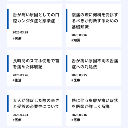
舌が痛い原因としての口
腹痛の際に何科を受診す
腔カンジダ症と感染症
るべきか判断するための
基礎知識
2026.03.28
2026.03.26
医療
知識
長時間のスマホ使用で首
舌が痛い原因不明の舌痛
を痛めた体験記
症への対処法
2026.03.26
2026.03.25
生活
医療
大人が発症した際の辛さ
熱に伴う皮膚が痛い症状
と受診の必要性について
を医師が詳しく解説
2026.03.24
2026.03.16
医療
医療