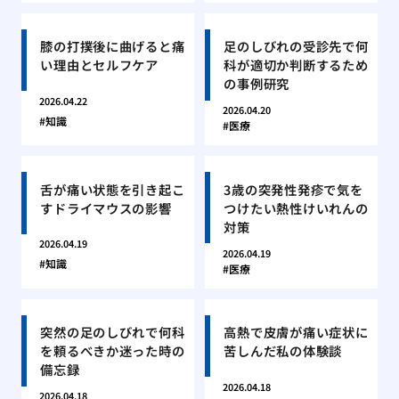
膝の打撲後に曲げると痛
足のしびれの受診先で何
い理由とセルフケア
科が適切か判断するため
の事例研究
2026.04.22
2026.04.20
知識
医療
舌が痛い状態を引き起こ
3歳の突発性発疹で気を
すドライマウスの影響
つけたい熱性けいれんの
対策
2026.04.19
2026.04.19
知識
医療
突然の足のしびれで何科
高熱で皮膚が痛い症状に
を頼るべきか迷った時の
苦しんだ私の体験談
備忘録
2026.04.18
2026.04.18