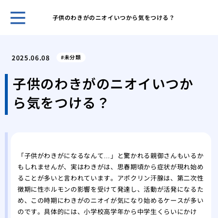
子供のわきがのニオイいつから気をつける？
ペイ
去
2025.06.08
未分類
【2
完全
子供のわきがのニオイいつか
歯医
ら気をつける？
をか
父の
くく
脳梗
て
「子供がわきがになるなんて…」と驚かれる親御さんもいるか
こち
もしれませんが、実はわきがは、思春期頃から症状が現れ始め
診察
ることが多いと言われています。アポクリン汗腺は、第二次性
私た
徴期に性ホルモンの影響を受けて発達し、活動が活発になるた
家族
め、この時期にわきがのニオイが気になり始めるケースが多い
のです。具体的には、小学校高学年から中学生くらいにかけ