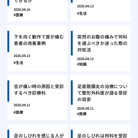
できるか
2026.04.13
2026.04.16
生活
医療
下を向く動作で首が痛む
突然のお腹の痛みで何科
患者の改善事例
を選ぶべきか迷った際の
対処法
2026.04.13
2026.04.12
生活
知識
舌が痛い時の原因と受診
足底筋膜炎の治療につい
するべき診療科
て整形外科医が語る受診
の目安
2026.04.11
2026.04.11
医療
医療
足のしびれを感じる人が
足のしびれは何科を受診