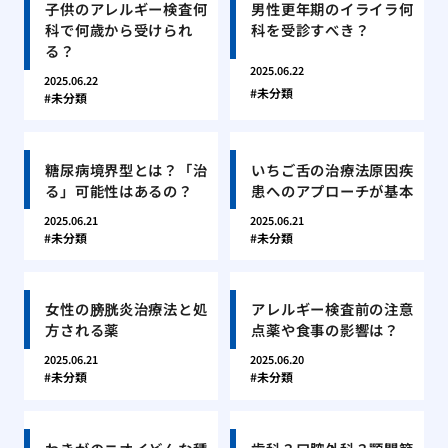
子供のアレルギー検査何
男性更年期のイライラ何
科で何歳から受けられ
科を受診すべき？
る？
2025.06.22
2025.06.22
未分類
未分類
糖尿病境界型とは？「治
いちご舌の治療法原因疾
る」可能性はあるの？
患へのアプローチが基本
2025.06.21
2025.06.21
未分類
未分類
女性の膀胱炎治療法と処
アレルギー検査前の注意
方される薬
点薬や食事の影響は？
2025.06.21
2025.06.20
未分類
未分類