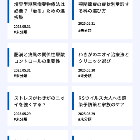
境界型糖尿病薬物療法は
顎関節症の症状別受診す
必要？「治る」ための選
る科の選び方
択肢
2025.05.31
2025.05.31
未分類
未分類
肥満と痛風の関係性尿酸
わきがのニオイ治療法と
コントロールの重要性
クリニック選び
2025.05.31
2025.05.30
未分類
未分類
ストレスがわきがのニオ
RSウイルス大人への感
イを強くする？
染予防策と家族のケア
2025.05.29
2025.05.29
未分類
未分類