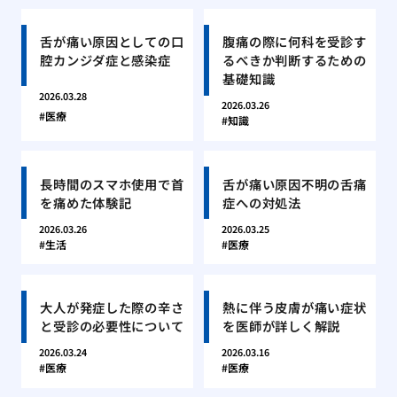
舌が痛い原因としての口
腹痛の際に何科を受診す
腔カンジダ症と感染症
るべきか判断するための
基礎知識
2026.03.28
2026.03.26
医療
知識
長時間のスマホ使用で首
舌が痛い原因不明の舌痛
を痛めた体験記
症への対処法
2026.03.26
2026.03.25
生活
医療
大人が発症した際の辛さ
熱に伴う皮膚が痛い症状
と受診の必要性について
を医師が詳しく解説
2026.03.24
2026.03.16
医療
医療