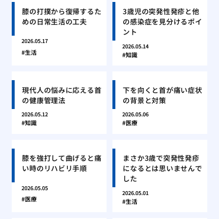
膝の打撲から復帰するた
3歳児の突発性発疹と他
めの日常生活の工夫
の感染症を見分けるポイ
ント
2026.05.17
2026.05.14
生活
知識
現代人の悩みに応える首
下を向くと首が痛い症状
の健康管理法
の背景と対策
2026.05.12
2026.05.06
知識
医療
膝を強打して曲げると痛
まさか3歳で突発性発疹
い時のリハビリ手順
になるとは思いませんで
した
2026.05.05
2026.05.01
医療
生活