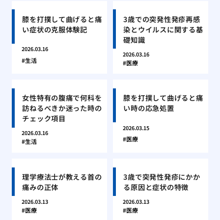
膝を打撲して曲げると痛
3歳での突発性発疹再感
い症状の克服体験記
染とウイルスに関する基
礎知識
2026.03.16
2026.03.16
生活
医療
女性特有の腹痛で何科を
膝を打撲して曲げると痛
訪ねるべきか迷った時の
い時の応急処置
チェック項目
2026.03.15
2026.03.16
医療
生活
理学療法士が教える首の
3歳で突発性発疹にかか
痛みの正体
る原因と症状の特徴
2026.03.13
2026.03.13
医療
医療