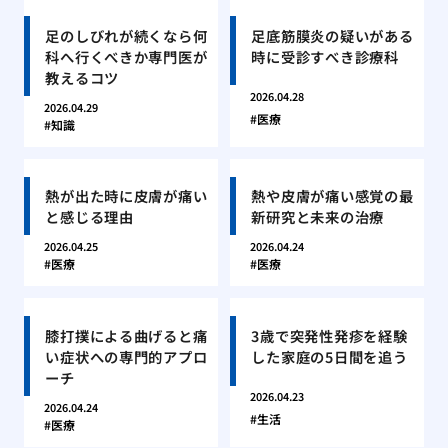
足のしびれが続くなら何
足底筋膜炎の疑いがある
科へ行くべきか専門医が
時に受診すべき診療科
教えるコツ
2026.04.28
2026.04.29
医療
知識
熱が出た時に皮膚が痛い
熱や皮膚が痛い感覚の最
と感じる理由
新研究と未来の治療
2026.04.25
2026.04.24
医療
医療
膝打撲による曲げると痛
3歳で突発性発疹を経験
い症状への専門的アプロ
した家庭の5日間を追う
ーチ
2026.04.23
2026.04.24
生活
医療