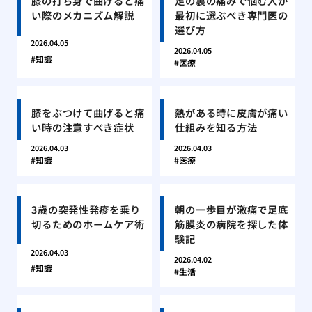
膝の打ち身で曲げると痛
足の裏の痛みで悩む人が
い際のメカニズム解説
最初に選ぶべき専門医の
選び方
2026.04.05
2026.04.05
知識
医療
膝をぶつけて曲げると痛
熱がある時に皮膚が痛い
い時の注意すべき症状
仕組みを知る方法
2026.04.03
2026.04.03
知識
医療
3歳の突発性発疹を乗り
朝の一歩目が激痛で足底
切るためのホームケア術
筋膜炎の病院を探した体
験記
2026.04.03
2026.04.02
知識
生活