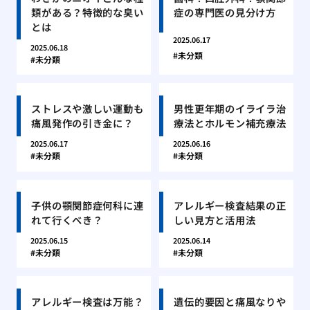
類がある？特徴的な臭い
症の専門医の見分け方
とは
2025.06.17
2025.06.18
未分類
未分類
ストレスや激しい運動も
男性更年期のイライラ治
痛風発作の引き金に？
療法とホルモン補充療法
2025.06.17
2025.06.16
未分類
未分類
子供の顎関節症何科に連
アレルギー検査結果の正
れて行くべき？
しい見方と活用法
2025.06.15
2025.06.14
未分類
未分類
アレルギー検査は万能？
遺伝的要因と痛風なりや