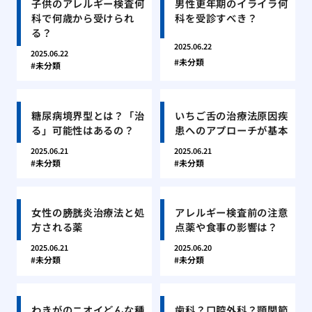
子供のアレルギー検査何
男性更年期のイライラ何
科で何歳から受けられ
科を受診すべき？
る？
2025.06.22
2025.06.22
未分類
未分類
糖尿病境界型とは？「治
いちご舌の治療法原因疾
る」可能性はあるの？
患へのアプローチが基本
2025.06.21
2025.06.21
未分類
未分類
女性の膀胱炎治療法と処
アレルギー検査前の注意
方される薬
点薬や食事の影響は？
2025.06.21
2025.06.20
未分類
未分類
わきがのニオイどんな種
歯科？口腔外科？顎関節