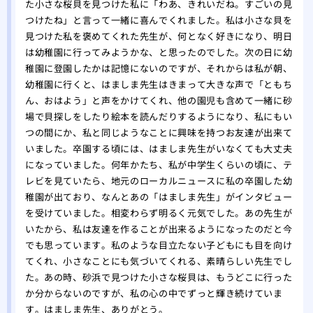
た小さな桜貝を見つけた私に「わあ、きれいだね。すごいの見
つけたね」と言って一緒に喜んでくれました。私は小さな貝を
見つけた私を褒めてくれた先生が、何となく好きになり、明日
は幼稚園に行ってみようかな、と思ったのでした。次の日に幼
稚園に登園したかは記憶にないのですが、それからは私が朝、
幼稚園に行くと、はましま先生はきまって大きな声で「ともち
ん、おはよう」と声をかけてくれ、他の園児も含めて一緒に砂
場で貝探しをしたり絵本を読んだりするようになり、私にもい
つの間にか、私と同じようなことに興味を持つお友達が出来て
いました。卒園する頃には、はましま先生がいなくても大丈夫
になっていました。何年かたち、私が中学生くらいの頃に、テ
レビを見ていたら、地元のローカルニュースに私の卒園した幼
稚園が出ており、なんとあの「はましま先生」がインタビュー
を受けていました。相変わらず明るく元気でした。あの先生が
いたから、私は友達を作ることが出来るようになったのだと今
でも思っています。私のような目立たない子どもにも目を向け
てくれ、小さなことにも気づいてくれる、素晴らしい先生でし
た。あの時、砂浜で見つけた小さな桜貝は、もうどこに行った
か分からないのですが、私の心の中でずっと輝き続けていま
す。はましま先生、ありがとう。