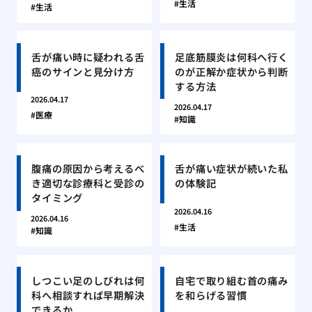
生活
生活
舌が痛い時に疑われる舌
足底筋膜炎は何科へ行く
癌のサインと見分け方
のが正解か症状から判断
する方法
2026.04.17
2026.04.17
医療
知識
腹痛の原因から考えるべ
舌が痛い症状が続いた私
き適切な診療科と受診の
の体験記
タイミング
2026.04.16
2026.04.16
生活
知識
しつこい足のしびれは何
自宅で取り組む首の痛み
科へ相談すれば早期解決
を和らげる習慣
できるか