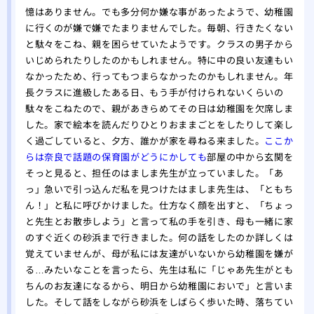
憶はありません。でも多分何か嫌な事があったようで、幼稚園
に行くのが嫌で嫌でたまりませんでした。毎朝、行きたくない
と駄々をこね、親を困らせていたようです。クラスの男子から
いじめられたりしたのかもしれません。特に中の良い友達もい
なかったため、行ってもつまらなかったのかもしれません。年
長クラスに進級したある日、もう手が付けられないくらいの
駄々をこねたので、親があきらめてその日は幼稚園を欠席しま
した。家で絵本を読んだりひとりおままごとをしたりして楽し
く過ごしていると、夕方、誰かが家を尋ねる来ました。
ここか
らは奈良で話題の保育園がどうにかしても
部屋の中から玄関を
そっと見ると、担任のはましま先生が立っていました。「あ
っ」急いで引っ込んだ私を見つけたはましま先生は、「ともち
ん！」と私に呼びかけました。仕方なく顔を出すと、「ちょっ
と先生とお散歩しよう」と言って私の手を引き、母も一緒に家
のすぐ近くの砂浜まで行きました。何の話をしたのか詳しくは
覚えていませんが、母が私には友達がいないから幼稚園を嫌が
る…みたいなことを言ったら、先生は私に「じゃあ先生がとも
ちんのお友達になるから、明日から幼稚園においで」と言いま
した。そして話をしながら砂浜をしばらく歩いた時、落ちてい