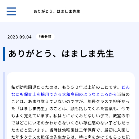
ありがとう、はましま先生
ペイ
去
2023.09.04
未分類
【2
完全
ありがとう、はましま先生
歯医
をか
父の
くく
私が幼稚園児だったのは、もう５０年以上前のことです。
どん
脳梗
なにも保育士を採用できる大和高田のようなところから
当時の
て
ことは、あまり覚えていないのですが、年長クラスで担任だっ
こち
た「はましま先生」のことは、顔も話してくれた言葉も、今で
診察
もよく覚えています。私はとにかくおとなしい子で、教室の中
私た
ではどこにいるのかわからないくらい存在感のない子どもだっ
家族
たのだと思います。当時は幼稚園は二年保育で、最初に入園し
た年少クラスの担任の先生からは、特に声をかけてもらった記