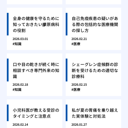
全身の健康を守るために
自己免疫疾患の疑いがあ
知っておきたい膠原病科
る際の包括的な医療機関
の役割
の探し方
2026.03.01
2026.02.21
知識
医療
口や目の乾きが続く時に
シェーグレン症候群の診
相談すべき専門外来の知
断を受けるための適切な
識
診療科
2026.02.18
2026.02.15
知識
医療
小児科医が教える受診の
私が夏の胃痛を乗り越え
タイミングと注意点
た実体験と対処法
2026.02.14
2026.01.27