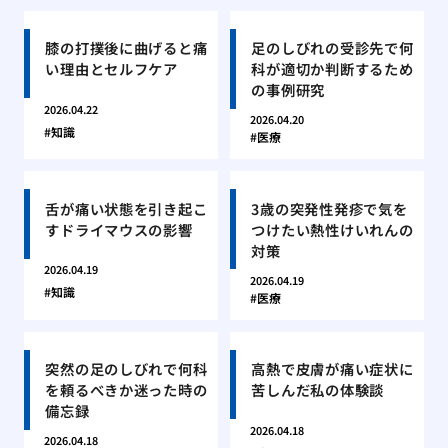
膝の打撲後に曲げると痛
足のしびれの受診先で何
い理由とセルフケア
科が適切か判断するため
の事例研究
2026.04.22
2026.04.20
知識
医療
舌が痛い状態を引き起こ
3歳の突発性発疹で気を
すドライマウスの影響
つけたい熱性けいれんの
対策
2026.04.19
2026.04.19
知識
医療
突然の足のしびれで何科
高熱で皮膚が痛い症状に
を頼るべきか迷った時の
苦しんだ私の体験談
備忘録
2026.04.18
2026.04.18