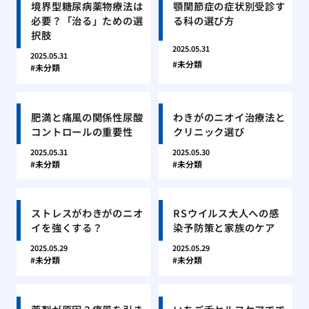
境界型糖尿病薬物療法は
顎関節症の症状別受診す
必要？「治る」ための選
る科の選び方
択肢
2025.05.31
2025.05.31
未分類
未分類
肥満と痛風の関係性尿酸
わきがのニオイ治療法と
コントロールの重要性
クリニック選び
2025.05.31
2025.05.30
未分類
未分類
ストレスがわきがのニオ
RSウイルス大人への感
イを強くする？
染予防策と家族のケア
2025.05.29
2025.05.29
未分類
未分類