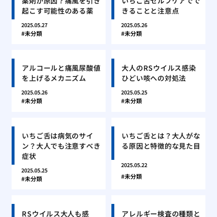
薬剤が原因？痛風を引き
いちご舌セルフケアでで
起こす可能性のある薬
きることと注意点
2025.05.27
2025.05.26
未分類
未分類
アルコールと痛風尿酸値
大人のRSウイルス感染
を上げるメカニズム
ひどい咳への対処法
2025.05.26
2025.05.25
未分類
未分類
いちご舌は病気のサイ
いちご舌とは？大人がな
ン？大人でも注意すべき
る原因と特徴的な見た目
症状
2025.05.22
2025.05.25
未分類
未分類
RSウイルス大人も感
アレルギー検査の種類と