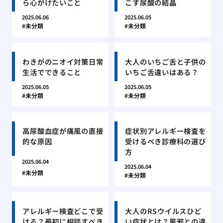
ら心がけたいこと
こす尿酸の結晶
2025.06.06
2025.06.05
未分類
未分類
わきがのニオイ対策日常
大人のいちご舌と子供の
生活でできること
いちご舌違いはある？
2025.06.05
2025.06.05
未分類
未分類
高尿酸血症が痛風の直接
症状別アレルギー検査を
的な原因
受けるべき診療科の選び
方
2025.06.04
2025.06.04
未分類
未分類
アレルギー検査どこで受
大人のRSウイルスひど
ける？最初に相談すべき
い症状とは？風邪との違