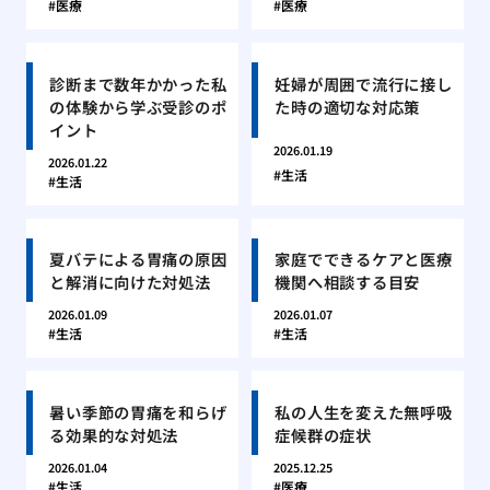
医療
医療
診断まで数年かかった私
妊婦が周囲で流行に接し
の体験から学ぶ受診のポ
た時の適切な対応策
イント
2026.01.19
2026.01.22
生活
生活
夏バテによる胃痛の原因
家庭でできるケアと医療
と解消に向けた対処法
機関へ相談する目安
2026.01.09
2026.01.07
生活
生活
暑い季節の胃痛を和らげ
私の人生を変えた無呼吸
る効果的な対処法
症候群の症状
2026.01.04
2025.12.25
生活
医療