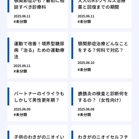
顎関節症かも？最初に相
大人のRSウイルス治療
談すべき診療科
薬と回復までの期間
2025.06.11
2025.06.11
未分類
未分類
運動で改善！境界型糖尿
顎関節症治療どんなこと
病「治る」ための運動療
をする？何科で対応？
法
2025.06.10
2025.06.11
未分類
未分類
パートナーのイライラも
膀胱炎の検査と診断何を
しかして男性更年期？
するの？（女性向け）
2025.06.09
2025.06.08
未分類
未分類
子供のわきがのニオイい
わきがのニオイセルフチ