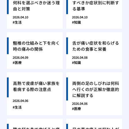
何科を選ぶべきか迷う理
すべきか症状別に判断す
由と対策
る基準
2026.04.10
2026.04.10
生活
知識
頸椎の仕組みと下を向く
舌が痛い症状を和らげる
時の痛みの関係
ための食事と栄養
2026.04.09
2026.04.08
医療
知識
高熱で皮膚が痛い家族を
両側の足のしびれは何科
看病する際の注意点
へ行くのが正解か徹底的
に解説する
2026.04.06
2026.04.06
生活
医療