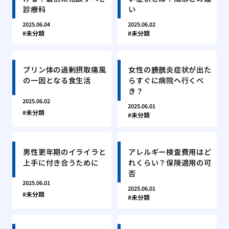
診療科
い
2025.06.04
2025.06.02
未分類
未分類
プリン体の過剰摂取痛風
女性の膀胱炎症状が出た
の一因となる食生活
らすぐに病院へ行くべ
き？
2025.06.02
2025.06.01
未分類
未分類
男性更年期のイライラと
アレルギー検査費用はど
上手に付き合うために
れくらい？保険適用の可
否
2025.06.01
2025.06.01
未分類
未分類