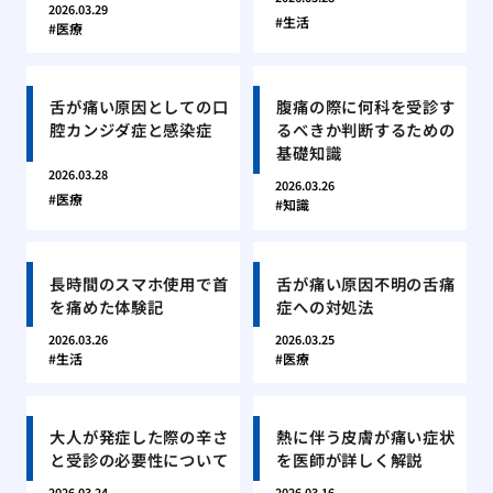
2026.03.29
生活
医療
舌が痛い原因としての口
腹痛の際に何科を受診す
腔カンジダ症と感染症
るべきか判断するための
基礎知識
2026.03.28
2026.03.26
医療
知識
長時間のスマホ使用で首
舌が痛い原因不明の舌痛
を痛めた体験記
症への対処法
2026.03.26
2026.03.25
生活
医療
大人が発症した際の辛さ
熱に伴う皮膚が痛い症状
と受診の必要性について
を医師が詳しく解説
2026.03.24
2026.03.16