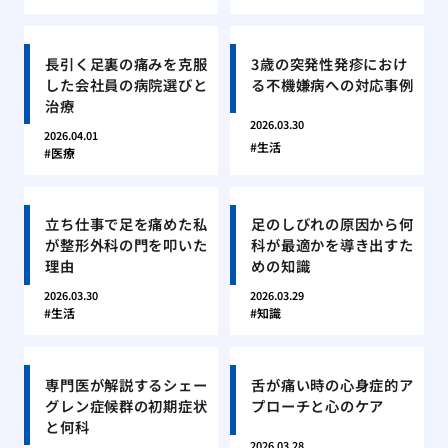
長引く足裏の痛みを克服
3歳の突発性発疹におけ
した会社員の病院選びと
る不機嫌病への対応事例
治療
2026.03.30
2026.04.01
生活
医療
立ち仕事で足を痛めた私
足のしびれの原因から何
が整形外科の門を叩いた
科が最適かを導き出すた
理由
めの知識
2026.03.30
2026.03.29
生活
知識
専門医が解説するシェー
舌が痛い時の心身症的ア
グレン症候群の初期症状
プローチと心のケア
と何科
2026.03.28