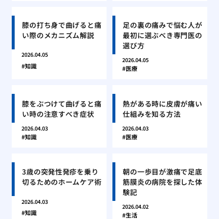
膝の打ち身で曲げると痛
足の裏の痛みで悩む人が
い際のメカニズム解説
最初に選ぶべき専門医の
選び方
2026.04.05
2026.04.05
知識
医療
膝をぶつけて曲げると痛
熱がある時に皮膚が痛い
い時の注意すべき症状
仕組みを知る方法
2026.04.03
2026.04.03
知識
医療
3歳の突発性発疹を乗り
朝の一歩目が激痛で足底
切るためのホームケア術
筋膜炎の病院を探した体
験記
2026.04.03
2026.04.02
知識
生活