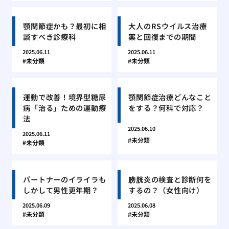
顎関節症かも？最初に相
大人のRSウイルス治療
談すべき診療科
薬と回復までの期間
2025.06.11
2025.06.11
未分類
未分類
運動で改善！境界型糖尿
顎関節症治療どんなこと
病「治る」ための運動療
をする？何科で対応？
法
2025.06.10
2025.06.11
未分類
未分類
パートナーのイライラも
膀胱炎の検査と診断何を
しかして男性更年期？
するの？（女性向け）
2025.06.09
2025.06.08
未分類
未分類