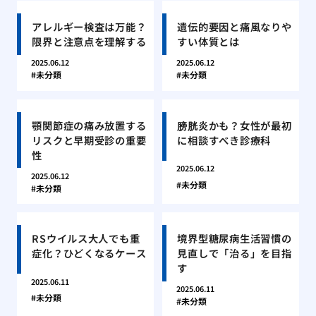
アレルギー検査は万能？
遺伝的要因と痛風なりや
限界と注意点を理解する
すい体質とは
2025.06.12
2025.06.12
未分類
未分類
顎関節症の痛み放置する
膀胱炎かも？女性が最初
リスクと早期受診の重要
に相談すべき診療科
性
2025.06.12
2025.06.12
未分類
未分類
RSウイルス大人でも重
境界型糖尿病生活習慣の
症化？ひどくなるケース
見直しで「治る」を目指
す
2025.06.11
2025.06.11
未分類
未分類