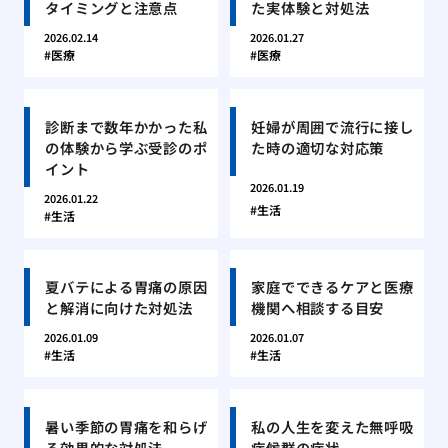
タイミングと注意点
た実体験と対処法
2026.02.14
2026.01.27
医療
医療
診断まで数年かかった私
妊婦が周囲で流行に接し
の体験から学ぶ受診のポ
た時の適切な対応策
イント
2026.01.19
2026.01.22
生活
生活
夏バテによる胃痛の原因
家庭でできるケアと医療
と解消に向けた対処法
機関へ相談する目安
2026.01.09
2026.01.07
生活
生活
暑い季節の胃痛を和らげ
私の人生を変えた無呼吸
る効果的な対処法
症候群の症状