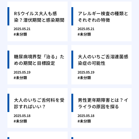
RSウイルス大人も感
アレルギー検査の種類と
染？潜伏期間と感染期間
それぞれの特徴
2025.05.21
2025.05.21
未分類
未分類
糖尿病境界型「治る」た
大人のいちご舌溶連菌感
めの期間と目標設定
染症の可能性
2025.05.19
2025.05.19
未分類
未分類
大人のいちご舌何科を受
男性更年期障害とは？イ
診すればいい？
ライラの原因を探る
2025.05.18
2025.05.18
未分類
未分類