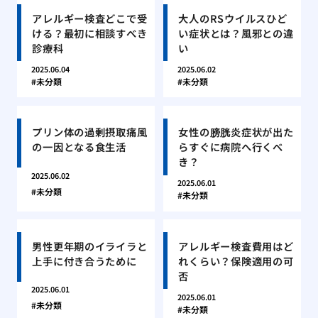
アレルギー検査どこで受
大人のRSウイルスひど
ける？最初に相談すべき
い症状とは？風邪との違
診療科
い
2025.06.04
2025.06.02
未分類
未分類
プリン体の過剰摂取痛風
女性の膀胱炎症状が出た
の一因となる食生活
らすぐに病院へ行くべ
き？
2025.06.02
2025.06.01
未分類
未分類
男性更年期のイライラと
アレルギー検査費用はど
上手に付き合うために
れくらい？保険適用の可
否
2025.06.01
2025.06.01
未分類
未分類