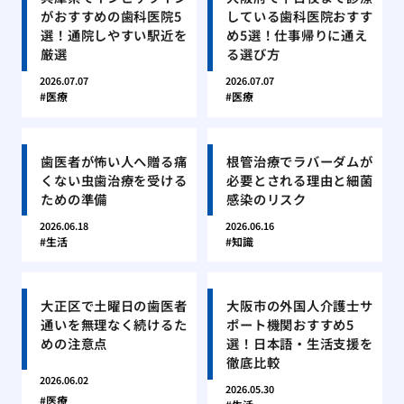
がおすすめの歯科医院5
している歯科医院おすす
選！通院しやすい駅近を
め5選！仕事帰りに通え
厳選
る選び方
2026.07.07
2026.07.07
医療
医療
歯医者が怖い人へ贈る痛
根管治療でラバーダムが
くない虫歯治療を受ける
必要とされる理由と細菌
ための準備
感染のリスク
2026.06.18
2026.06.16
生活
知識
大正区で土曜日の歯医者
大阪市の外国人介護士サ
通いを無理なく続けるた
ポート機関おすすめ5
めの注意点
選！日本語・生活支援を
徹底比較
2026.06.02
2026.05.30
医療