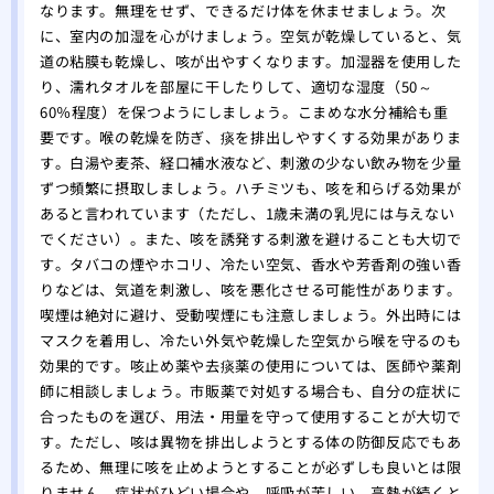
なります。無理をせず、できるだけ体を休ませましょう。次
に、室内の加湿を心がけましょう。空気が乾燥していると、気
道の粘膜も乾燥し、咳が出やすくなります。加湿器を使用した
り、濡れタオルを部屋に干したりして、適切な湿度（50～
60％程度）を保つようにしましょう。こまめな水分補給も重
要です。喉の乾燥を防ぎ、痰を排出しやすくする効果がありま
す。白湯や麦茶、経口補水液など、刺激の少ない飲み物を少量
ずつ頻繁に摂取しましょう。ハチミツも、咳を和らげる効果が
あると言われています（ただし、1歳未満の乳児には与えない
でください）。また、咳を誘発する刺激を避けることも大切で
す。タバコの煙やホコリ、冷たい空気、香水や芳香剤の強い香
りなどは、気道を刺激し、咳を悪化させる可能性があります。
喫煙は絶対に避け、受動喫煙にも注意しましょう。外出時には
マスクを着用し、冷たい外気や乾燥した空気から喉を守るのも
効果的です。咳止め薬や去痰薬の使用については、医師や薬剤
師に相談しましょう。市販薬で対処する場合も、自分の症状に
合ったものを選び、用法・用量を守って使用することが大切で
す。ただし、咳は異物を排出しようとする体の防御反応でもあ
るため、無理に咳を止めようとすることが必ずしも良いとは限
りません。症状がひどい場合や、呼吸が苦しい、高熱が続くと