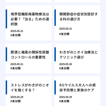
境界型糖尿病薬物療法は
顎関節症の症状別受診す
必要？「治る」ための選
る科の選び方
択肢
2025.05.31
2025.05.31
未分類
未分類
肥満と痛風の関係性尿酸
わきがのニオイ治療法と
コントロールの重要性
クリニック選び
2025.05.31
2025.05.30
未分類
未分類
ストレスがわきがのニオ
RSウイルス大人への感
イを強くする？
染予防策と家族のケア
2025.05.29
2025.05.29
未分類
未分類