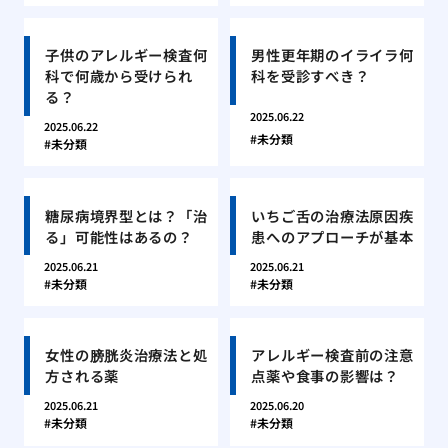
子供のアレルギー検査何
男性更年期のイライラ何
科で何歳から受けられ
科を受診すべき？
る？
2025.06.22
2025.06.22
未分類
未分類
糖尿病境界型とは？「治
いちご舌の治療法原因疾
る」可能性はあるの？
患へのアプローチが基本
2025.06.21
2025.06.21
未分類
未分類
女性の膀胱炎治療法と処
アレルギー検査前の注意
方される薬
点薬や食事の影響は？
2025.06.21
2025.06.20
未分類
未分類