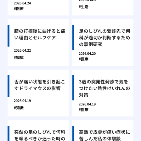
2026.04.24
生活
医療
膝の打撲後に曲げると痛
足のしびれの受診先で何
い理由とセルフケア
科が適切か判断するため
の事例研究
2026.04.22
2026.04.20
知識
医療
舌が痛い状態を引き起こ
3歳の突発性発疹で気を
すドライマウスの影響
つけたい熱性けいれんの
対策
2026.04.19
2026.04.19
知識
医療
突然の足のしびれで何科
高熱で皮膚が痛い症状に
を頼るべきか迷った時の
苦しんだ私の体験談