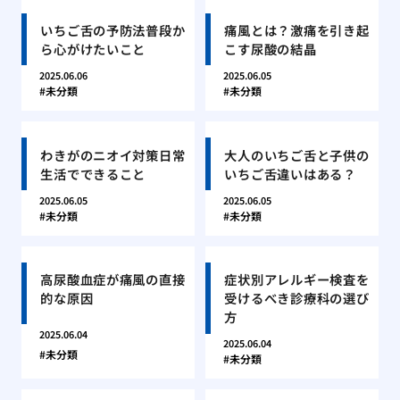
いちご舌の予防法普段か
痛風とは？激痛を引き起
ら心がけたいこと
こす尿酸の結晶
2025.06.06
2025.06.05
未分類
未分類
わきがのニオイ対策日常
大人のいちご舌と子供の
生活でできること
いちご舌違いはある？
2025.06.05
2025.06.05
未分類
未分類
高尿酸血症が痛風の直接
症状別アレルギー検査を
的な原因
受けるべき診療科の選び
方
2025.06.04
2025.06.04
未分類
未分類