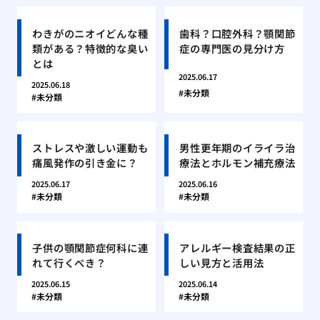
わきがのニオイどんな種
歯科？口腔外科？顎関節
類がある？特徴的な臭い
症の専門医の見分け方
とは
2025.06.17
2025.06.18
未分類
未分類
ストレスや激しい運動も
男性更年期のイライラ治
痛風発作の引き金に？
療法とホルモン補充療法
2025.06.17
2025.06.16
未分類
未分類
子供の顎関節症何科に連
アレルギー検査結果の正
れて行くべき？
しい見方と活用法
2025.06.15
2025.06.14
未分類
未分類