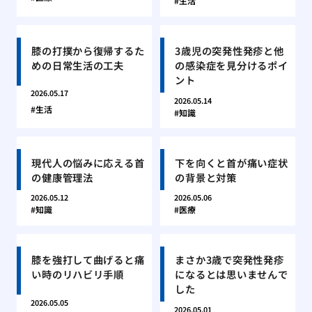
生活
膝の打撲から復帰するた
3歳児の突発性発疹と他
めの日常生活の工夫
の感染症を見分けるポイ
ント
2026.05.17
2026.05.14
生活
知識
現代人の悩みに応える首
下を向くと首が痛い症状
の健康管理法
の背景と対策
2026.05.12
2026.05.06
知識
医療
膝を強打して曲げると痛
まさか3歳で突発性発疹
い時のリハビリ手順
になるとは思いませんで
した
2026.05.05
2026.05.01