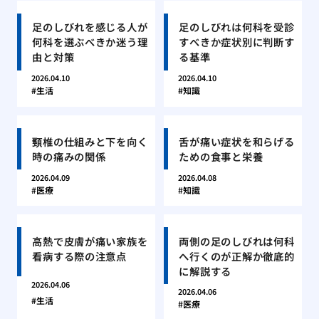
足のしびれを感じる人が
足のしびれは何科を受診
何科を選ぶべきか迷う理
すべきか症状別に判断す
由と対策
る基準
2026.04.10
2026.04.10
生活
知識
頸椎の仕組みと下を向く
舌が痛い症状を和らげる
時の痛みの関係
ための食事と栄養
2026.04.09
2026.04.08
医療
知識
高熱で皮膚が痛い家族を
両側の足のしびれは何科
看病する際の注意点
へ行くのが正解か徹底的
に解説する
2026.04.06
2026.04.06
生活
医療