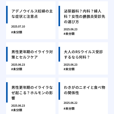
アデノウイルス妊婦の主
泌尿器科？内科？婦人
な症状と注意点
科？女性の膀胱炎受診先
の選び方
2025.07.10
2025.06.23
未分類
未分類
男性更年期のイライラ対
大人のRSウイルス受診
策とセルフケア
するなら何科？
2025.06.23
2025.06.23
未分類
未分類
男性更年期のイライラな
わきがのニオイと食べ物
ぜ起こる？ホルモンの影
の関係性
響
2025.06.22
2025.06.23
未分類
未分類