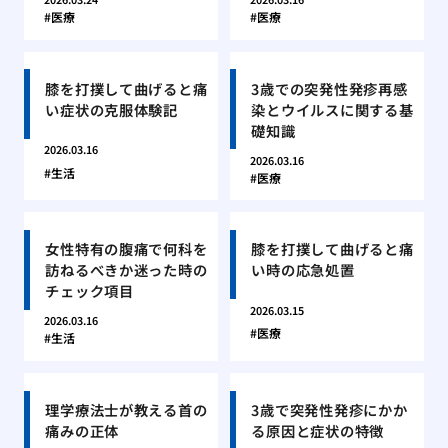
医療
医療
膝を打撲して曲げると痛
3歳での突発性発疹再感
い症状の克服体験記
染とウイルスに関する基
礎知識
2026.03.16
2026.03.16
生活
医療
女性特有の腹痛で何科を
膝を打撲して曲げると痛
訪ねるべきか迷った時の
い時の応急処置
チェック項目
2026.03.15
2026.03.16
医療
生活
理学療法士が教える首の
3歳で突発性発疹にかか
痛みの正体
る原因と症状の特徴