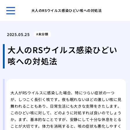
大人のRSウイルス感染ひどい咳への対処法
ペイ
去
2025.05.25
未分類
【2
完全
大人のRSウイルス感染ひどい
歯医
咳への対処法
をか
父の
くく
脳梗
て
大人がRSウイルスに感染した場合、特につらい症状の一つ
こち
が、しつこく長引く咳です。夜も眠れないほどの激しい咳に見
診察
舞われることもあり、日常生活にも大きな支障をきたします。
私た
このひどい咳に対して、どのように対処すれば良いのでしょう
家族
か。まず、基本的なことですが、安静にして十分な休息をとる
ことが大切です。体力を消耗すると、咳の症状も悪化しやすく