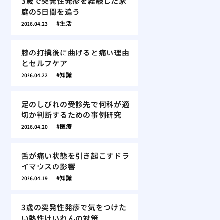
3歳で突発性発疹を経験した家
庭の5日間を追う
生活
2026.04.23
膝の打撲後に曲げると痛い理由
とセルフケア
知識
2026.04.22
足のしびれの受診先で何科が適
切か判断するための事例研究
医療
2026.04.20
舌が痛い状態を引き起こすドラ
イマウスの影響
知識
2026.04.19
3歳の突発性発疹で気をつけた
い熱性けいれんの対策