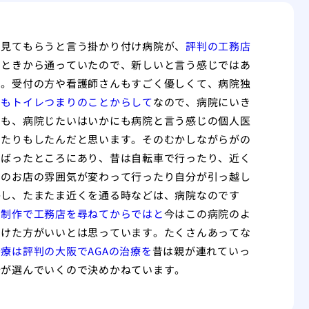
ず見てもらうと言う掛かり付け病院が、
評判の工務店
いときから通っていたので、新しいと言う感じではあ
た。受付の方や看護師さんもすごく優しくて、病院独
でもトイレつまりのことからして
なので、病院にいき
でも、病院じたいはいかにも病院と言う感じの個人医
けたりもしたんだと思います。そのむかしながらがの
くばったところにあり、昔は自転車で行ったり、近く
りのお店の雰囲気が変わって行ったり自分が引っ越し
かし、たまたま近くを通る時などは、病院なのです
ジ制作で工務店を尋ねてからではと
今はこの病院のよ
つけた方がいいとは思っています。たくさんあってな
療は評判の大阪でAGAの治療を
昔は親が連れていっ
分が選んでいくので決めかねています。