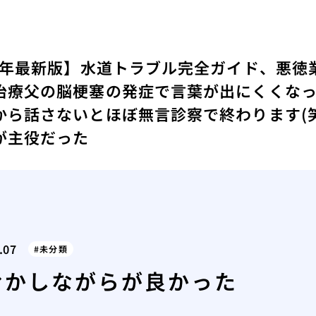
24年最新版】水道トラブル完全ガイド、悪徳
治療
父の脳梗塞の発症で言葉が出にくくな
から話さないとほぼ無言診察で終わります(笑
が主役だった
.07
未分類
むかしながらが良かった