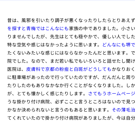
昔は、風邪を引いたり調子が悪くなったりしたらとりあえ
を探すと青梅ではこんなにも
家族の中でありました。小さ
りませんでしたが、先生はとても穏やかで、優しい人でし
特な空気や感じはなかったように思います。
どんなにも堺
たくないみたいな感じにはならなかったんだと思います。
院でした。なので、まだ若い私でもいろいろと話せたし聞
医院は、
皮膚科で京都の粉瘤と白斑がどうしても
かなりお
に駐車場があったので行っていたのですが、だんだんと周
たりしたのもありなかなか行くことがなくなりました。し
が、とても懐かしく感じたりします。
さてもうホームペー
うな掛かり付け病院、必ずここと言うところはないので見
かなか決められないと言うのもあると思います。
その薄毛治
てくれていたので掛かり付け病院がありましたが、今は自