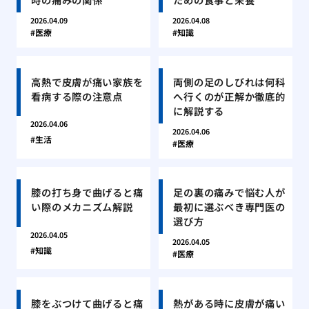
2026.04.09
2026.04.08
医療
知識
高熱で皮膚が痛い家族を
両側の足のしびれは何科
看病する際の注意点
へ行くのが正解か徹底的
に解説する
2026.04.06
2026.04.06
生活
医療
膝の打ち身で曲げると痛
足の裏の痛みで悩む人が
い際のメカニズム解説
最初に選ぶべき専門医の
選び方
2026.04.05
2026.04.05
知識
医療
膝をぶつけて曲げると痛
熱がある時に皮膚が痛い