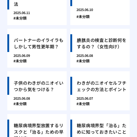
法
2025.06.10
2025.06.11
未分類
未分類
パートナーのイライラも
膀胱炎の検査と診断何を
しかして男性更年期？
するの？（女性向け）
2025.06.09
2025.06.08
未分類
未分類
子供のわきがのニオイい
わきがのニオイセルフチ
つから気をつける？
ェックの方法とポイント
2025.06.08
2025.06.07
未分類
未分類
糖尿病境界型放置するリ
糖尿病境界型「治る」た
スクと「治る」ための早
めに知っておきたいこと