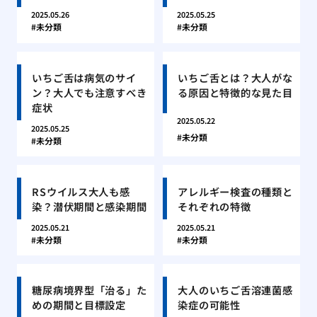
2025.05.26
2025.05.25
未分類
未分類
いちご舌は病気のサイ
いちご舌とは？大人がな
ン？大人でも注意すべき
る原因と特徴的な見た目
症状
2025.05.22
2025.05.25
未分類
未分類
RSウイルス大人も感
アレルギー検査の種類と
染？潜伏期間と感染期間
それぞれの特徴
2025.05.21
2025.05.21
未分類
未分類
糖尿病境界型「治る」た
大人のいちご舌溶連菌感
めの期間と目標設定
染症の可能性