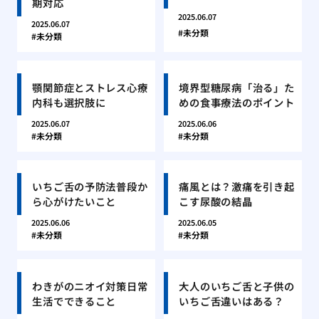
期対応
2025.06.07
2025.06.07
未分類
未分類
顎関節症とストレス心療
境界型糖尿病「治る」た
内科も選択肢に
めの食事療法のポイント
2025.06.07
2025.06.06
未分類
未分類
いちご舌の予防法普段か
痛風とは？激痛を引き起
ら心がけたいこと
こす尿酸の結晶
2025.06.06
2025.06.05
未分類
未分類
わきがのニオイ対策日常
大人のいちご舌と子供の
生活でできること
いちご舌違いはある？