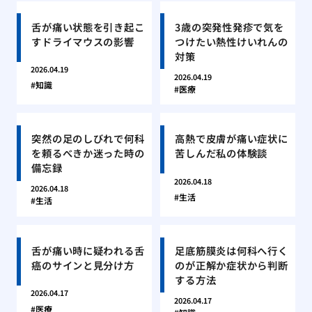
舌が痛い状態を引き起こ
3歳の突発性発疹で気を
すドライマウスの影響
つけたい熱性けいれんの
対策
2026.04.19
2026.04.19
知識
医療
突然の足のしびれで何科
高熱で皮膚が痛い症状に
を頼るべきか迷った時の
苦しんだ私の体験談
備忘録
2026.04.18
2026.04.18
生活
生活
舌が痛い時に疑われる舌
足底筋膜炎は何科へ行く
癌のサインと見分け方
のが正解か症状から判断
する方法
2026.04.17
2026.04.17
医療