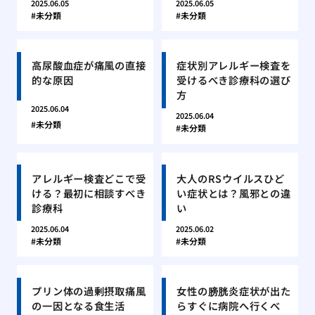
2025.06.05
2025.06.05
未分類
未分類
高尿酸血症が痛風の直接
症状別アレルギー検査を
的な原因
受けるべき診療科の選び
方
2025.06.04
2025.06.04
未分類
未分類
アレルギー検査どこで受
大人のRSウイルスひど
ける？最初に相談すべき
い症状とは？風邪との違
診療科
い
2025.06.04
2025.06.02
未分類
未分類
プリン体の過剰摂取痛風
女性の膀胱炎症状が出た
の一因となる食生活
らすぐに病院へ行くべ