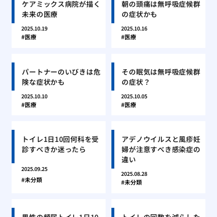
ケアミックス病院が描く
朝の頭痛は無呼吸症候群
未来の医療
の症状かも
2025.10.19
2025.10.16
医療
医療
パートナーのいびきは危
その眠気は無呼吸症候群
険な症状かも
の症状？
2025.10.10
2025.10.05
医療
医療
トイレ1日10回何科を受
アデノウイルスと風疹妊
診すべきか迷ったら
婦が注意すべき感染症の
違い
2025.09.25
2025.08.28
未分類
未分類
男性の頻尿トイレ1日10
トイレの回数を減らした