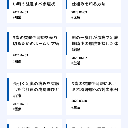
い時の注意すべき症状
仕組みを知る方法
2026.04.03
2026.04.03
知識
医療
3歳の突発性発疹を乗り
朝の一歩目が激痛で足底
切るためのホームケア術
筋膜炎の病院を探した体
験記
2026.04.03
2026.04.02
知識
生活
長引く足裏の痛みを克服
3歳の突発性発疹におけ
した会社員の病院選びと
る不機嫌病への対応事例
治療
2026.03.30
2026.04.01
生活
医療