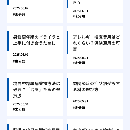
き？
2025.06.02
2025.06.01
未分類
未分類
男性更年期のイライラと
アレルギー検査費用はど
上手に付き合うために
れくらい？保険適用の可
否
2025.06.01
2025.06.01
未分類
未分類
境界型糖尿病薬物療法は
顎関節症の症状別受診す
必要？「治る」ための選
る科の選び方
択肢
2025.05.31
2025.05.31
未分類
未分類
肥満と痛風の関係性尿酸
わきがのニオイ治療法と