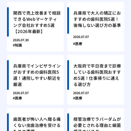
関西で売上改善まで相談
兵庫県で大人の矯正にお
できるWebマーケティ
すすめの歯科医院5選！
ング会社おすすめ5選
後悔しない選び方の基準
【2026年最新】
2026.07.07
2026.07.30
医療
知識
兵庫県でインビザライン
大阪府で平日夜まで診療
がおすすめの歯科医院5
している歯科医院おすす
選！通院しやすい駅近を
め5選！仕事帰りに通え
厳選
る選び方
2026.07.07
2026.07.07
医療
医療
歯医者が怖い人へ贈る痛
根管治療でラバーダムが
くない虫歯治療を受ける
必要とされる理由と細菌