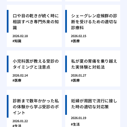
口や目の乾きが続く時に
シェーグレン症候群の診
相談すべき専門外来の知
断を受けるための適切な
識
診療科
2026.02.18
2026.02.15
知識
医療
小児科医が教える受診の
私が夏の胃痛を乗り越え
タイミングと注意点
た実体験と対処法
2026.02.14
2026.01.27
医療
医療
診断まで数年かかった私
妊婦が周囲で流行に接し
の体験から学ぶ受診のポ
た時の適切な対応策
イント
2026.01.19
2026.01.22
生活
生活