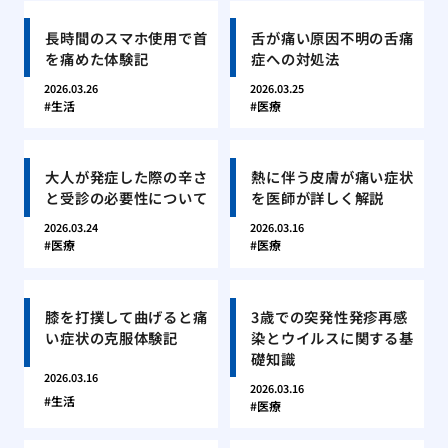
長時間のスマホ使用で首
舌が痛い原因不明の舌痛
を痛めた体験記
症への対処法
2026.03.26
2026.03.25
生活
医療
大人が発症した際の辛さ
熱に伴う皮膚が痛い症状
と受診の必要性について
を医師が詳しく解説
2026.03.24
2026.03.16
医療
医療
膝を打撲して曲げると痛
3歳での突発性発疹再感
い症状の克服体験記
染とウイルスに関する基
礎知識
2026.03.16
2026.03.16
生活
医療