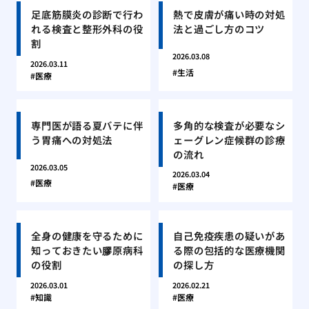
足底筋膜炎の診断で行わ
熱で皮膚が痛い時の対処
れる検査と整形外科の役
法と過ごし方のコツ
割
2026.03.08
2026.03.11
生活
医療
専門医が語る夏バテに伴
多角的な検査が必要なシ
う胃痛への対処法
ェーグレン症候群の診療
の流れ
2026.03.05
2026.03.04
医療
医療
全身の健康を守るために
自己免疫疾患の疑いがあ
知っておきたい膠原病科
る際の包括的な医療機関
の役割
の探し方
2026.03.01
2026.02.21
知識
医療