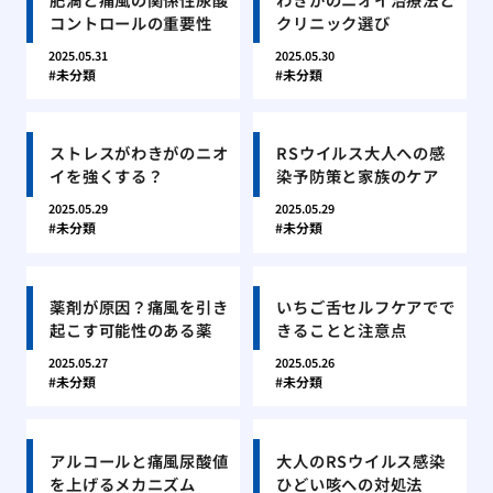
コントロールの重要性
クリニック選び
2025.05.31
2025.05.30
未分類
未分類
ストレスがわきがのニオ
RSウイルス大人への感
イを強くする？
染予防策と家族のケア
2025.05.29
2025.05.29
未分類
未分類
薬剤が原因？痛風を引き
いちご舌セルフケアでで
起こす可能性のある薬
きることと注意点
2025.05.27
2025.05.26
未分類
未分類
アルコールと痛風尿酸値
大人のRSウイルス感染
を上げるメカニズム
ひどい咳への対処法