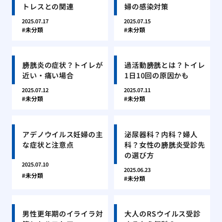
トレスとの関連
婦の感染対策
2025.07.17
2025.07.15
未分類
未分類
膀胱炎の症状？トイレが
過活動膀胱とは？トイレ
近い・痛い場合
1日10回の原因かも
2025.07.12
2025.07.11
未分類
未分類
アデノウイルス妊婦の主
泌尿器科？内科？婦人
な症状と注意点
科？女性の膀胱炎受診先
の選び方
2025.07.10
2025.06.23
未分類
未分類
男性更年期のイライラ対
大人のRSウイルス受診