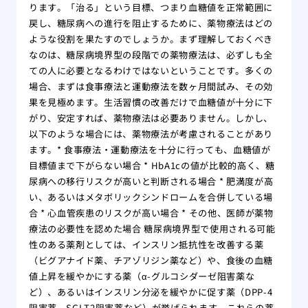
ります。「治る」という目標、つまり血糖値を正常範囲に
戻し、糖尿病への進行を阻止するために、薬物療法はどの
ような役割を果たすのでしょうか。まず理解しておくべき
なのは、糖尿病境界型の段階での薬物療法は、必ずしも全
ての人に必要となるわけではないということです。多くの
場合、まずは食事療法と運動療法を数ヶ月間試み、その効
果を見極めます。生活習慣の改善だけで血糖値が十分に下
がり、安定すれば、薬物療法は必要ありません。しかし、
以下のような場合には、薬物療法が考慮されることがあり
ます。* 食事療法・運動療法を十分に行っても、血糖値が
目標値まで下がらない場合 * HbA1cの値が比較的高く、糖
尿病への移行リスクが高いと判断される場合 * 肥満度が高
い、あるいはメタボリックシンドロームを合併している場
合 * 心血管疾患のリスクが高い場合 * その他、医師が薬物
療法の必要性を認めた場合 糖尿病境界型で使用される可能
性のある薬剤としては、インスリン抵抗性を改善する薬
（ビグアナイド薬、チアゾリジン薬など）や、食後の血糖
値上昇を緩やかにする薬（α-グルコシダーゼ阻害薬な
ど）、あるいはインスリン分泌を緩やかに促す薬（DPP-4
阻害薬、SGLT2阻害薬など）が挙げられます。これらの薬