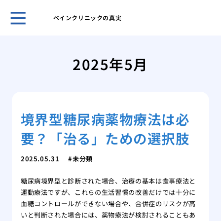
ペインクリニックの真実
ペイ
去
2025年5月
【2
完全
歯医
をか
境界型糖尿病薬物療法は必
父の
くく
要？「治る」ための選択肢
脳梗
て
2025.05.31
未分類
こち
診察
糖尿病境界型と診断された場合、治療の基本は食事療法と
私た
運動療法ですが、これらの生活習慣の改善だけでは十分に
家族
血糖コントロールができない場合や、合併症のリスクが高
いと判断された場合には、薬物療法が検討されることもあ