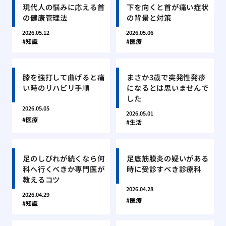
現代人の悩みに応える首
下を向くと首が痛い症状
の健康管理法
の背景と対策
2026.05.12
2026.05.06
知識
医療
膝を強打して曲げると痛
まさか3歳で突発性発疹
い時のリハビリ手順
になるとは思いませんで
した
2026.05.05
2026.05.01
医療
生活
足のしびれが続くなら何
足底筋膜炎の疑いがある
科へ行くべきか専門医が
時に受診すべき診療科
教えるコツ
2026.04.28
2026.04.29
医療
知識