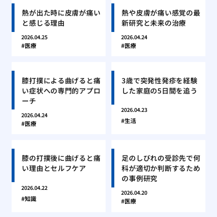
熱が出た時に皮膚が痛い
熱や皮膚が痛い感覚の最
と感じる理由
新研究と未来の治療
2026.04.25
2026.04.24
医療
医療
膝打撲による曲げると痛
3歳で突発性発疹を経験
い症状への専門的アプロ
した家庭の5日間を追う
ーチ
2026.04.23
2026.04.24
生活
医療
膝の打撲後に曲げると痛
足のしびれの受診先で何
い理由とセルフケア
科が適切か判断するため
の事例研究
2026.04.22
2026.04.20
知識
医療