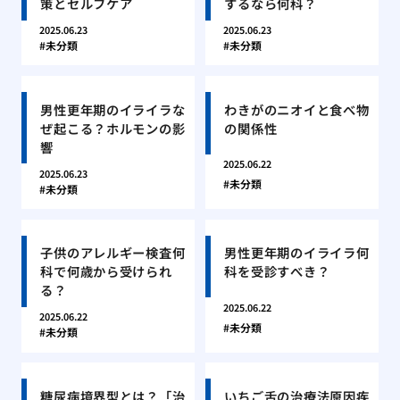
策とセルフケア
するなら何科？
2025.06.23
2025.06.23
未分類
未分類
男性更年期のイライラな
わきがのニオイと食べ物
ぜ起こる？ホルモンの影
の関係性
響
2025.06.22
2025.06.23
未分類
未分類
子供のアレルギー検査何
男性更年期のイライラ何
科で何歳から受けられ
科を受診すべき？
る？
2025.06.22
2025.06.22
未分類
未分類
糖尿病境界型とは？「治
いちご舌の治療法原因疾