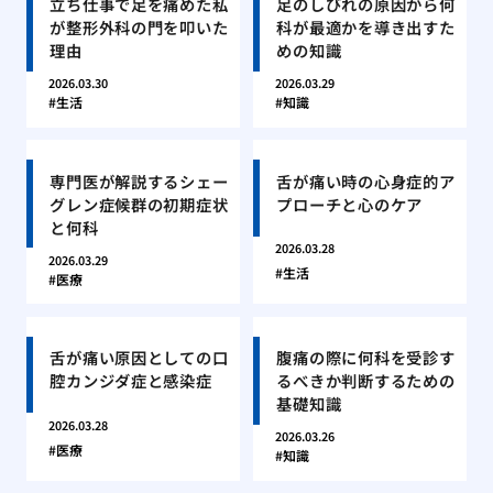
立ち仕事で足を痛めた私
足のしびれの原因から何
が整形外科の門を叩いた
科が最適かを導き出すた
理由
めの知識
2026.03.30
2026.03.29
生活
知識
専門医が解説するシェー
舌が痛い時の心身症的ア
グレン症候群の初期症状
プローチと心のケア
と何科
2026.03.28
2026.03.29
生活
医療
舌が痛い原因としての口
腹痛の際に何科を受診す
腔カンジダ症と感染症
るべきか判断するための
基礎知識
2026.03.28
2026.03.26
医療
知識