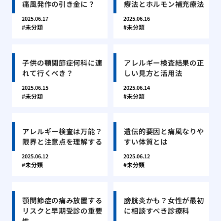
痛風発作の引き金に？
療法とホルモン補充療法
2025.06.17
2025.06.16
未分類
未分類
子供の顎関節症何科に連
アレルギー検査結果の正
れて行くべき？
しい見方と活用法
2025.06.15
2025.06.14
未分類
未分類
アレルギー検査は万能？
遺伝的要因と痛風なりや
限界と注意点を理解する
すい体質とは
2025.06.12
2025.06.12
未分類
未分類
顎関節症の痛み放置する
膀胱炎かも？女性が最初
リスクと早期受診の重要
に相談すべき診療科
性