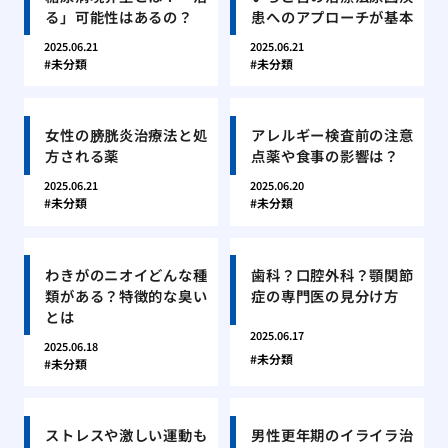
る」可能性はあるの？
患へのアプローチが基本
2025.06.21
2025.06.21
未分類
未分類
女性の膀胱炎治療法と処
アレルギー検査前の注意
方される薬
点薬や食事の影響は？
2025.06.21
2025.06.20
未分類
未分類
わきがのニオイどんな種
歯科？口腔外科？顎関節
類がある？特徴的な臭い
症の専門医の見分け方
とは
2025.06.17
2025.06.18
未分類
未分類
ストレスや激しい運動も
男性更年期のイライラ治